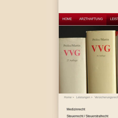
HOME
ARZTHAFTUNG
LEI
Home
>
Leistungen
>
Versicherungsrec
Medizinrecht
Steuerrecht / Steuerstrafrecht