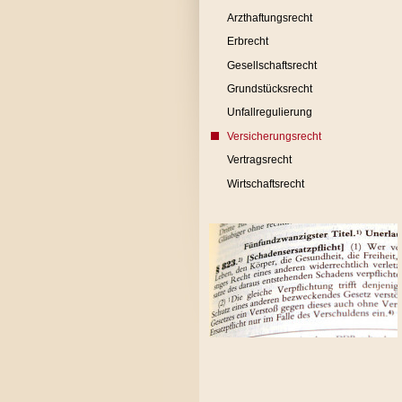
Arzthaftungsrecht
Erbrecht
Gesellschaftsrecht
Grundstücksrecht
Unfallregulierung
Versicherungsrecht
Vertragsrecht
Wirtschaftsrecht