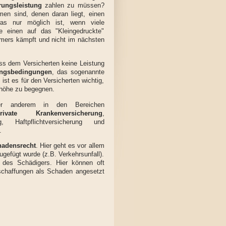
rungsleistung
zahlen zu müssen?
en sind, denen daran liegt, einen
was nur möglich ist, wenn viele
e einen auf das "Kleingedruckte"
hmers kämpft und nicht im nächsten
ss dem Versicherten keine Leistung
ungsbedingungen
, das sogenannte
ist es für den Versicherten wichtig,
nhöhe zu begegnen.
ter anderem in den Bereichen
rivate Krankenversicherung
,
g, Haftpflichtversicherung und
.
hadensrecht
. Hier geht es vor allem
gefügt wurde (z.B. Verkehrsunfall).
g des Schädigers. Hier können oft
schaffungen als Schaden angesetzt