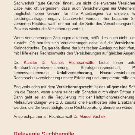
Sachverhalt "gute Gründe" findet, um nicht die erwartete
Versiche
Dabei wird oft vergessen, dass auch Versicherungen nur Unternehm
möglichst hohen Gewinn für ihre Anteilseigner zu erzielen, 
Leistungsanfragen negativ beantwortet werden. Hier brauchen Si
versierten Rechtsanwalt, der nur auf der Seite des Versicherungsne
Prozess wieder die Versicherung vertritt.
Wenn Versicherungen Zahlungen ablehnen, heißt dies noch nicht, da
zusteht. Oft berufen sich Versicherungen dabei auf die
Versicher
Kleingedruckte. Da gerade diese der juristischen Auslegung bedürfen, 
mit Hilfe eines Rechtsanwalts den Versicherungen auf gleicher Auge
Die
Kanzlei Dr. Vachek Rechtsanwälte
bietet Ihnen un
Berufsunfähigkeitsversicherung, Berufsgenossenschaft,
P
Lebensversicherung,
Unfallversicherung
, Hausratversicherun
Rechtsschutzversicherung unsere Erfahrung und kompetente Hilfe an
Eng verbunden mit dem
Versicherungsrecht
ist das
allgemeine Sc
um die Fragen, wenn einem selbst ein Schaden durch einen Dritten zu
Dann geht es an die Regulierung mit der Haftpflichtversicherun
Mehraufwendungen wie z.B. zusätzliche Fahrtkosten oder Ersatzan
werden, die der Geschädigte ohne Rechtsberatung übersehen würde.
Ansprechpartner ist Rechtsanwalt
Dr. Marcel Vachek
.
Relevante Suchbegriffe