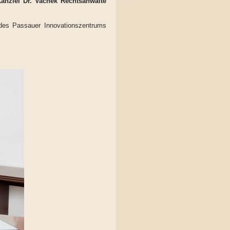
anzlei Dr. Vachek Rechtsanwälte
 des Passauer Innovationszentrums