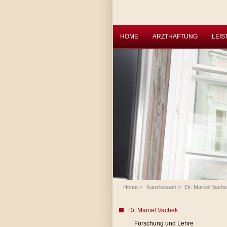
HOME
ARZTHAFTUNG
LEI
Home
>
Kanzleiteam
>
Dr. Marcel Vach
Dr. Marcel Vachek
Forschung und Lehre