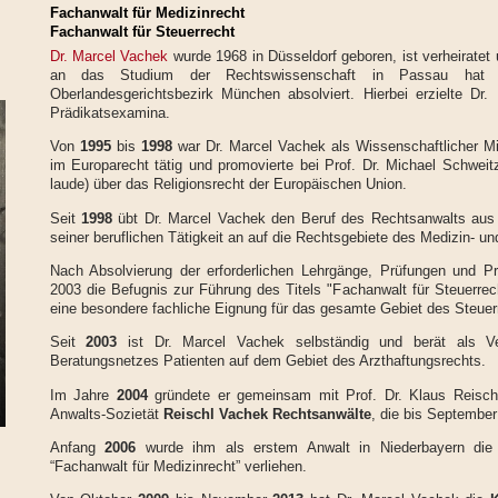
Fachanwalt für Medizinrecht
Fachanwalt für Steuerrecht
Dr. Marcel Vachek
wurde 1968 in Düsseldorf geboren, ist verheiratet
an das Studium der Rechtswissenschaft in Passau hat e
Oberlandesgerichtsbezirk München absolviert. Hierbei erzielte Dr
Prädikatsexamina.
Von
1995
bis
1998
war Dr. Marcel Vachek als Wissenschaftlicher Mit
im Europarecht tätig und promovierte bei Prof. Dr. Michael Schwe
laude) über das Religionsrecht der Europäischen Union.
Seit
1998
übt Dr. Marcel Vachek den Beruf des Rechtsanwalts aus u
seiner beruflichen Tätigkeit an auf die Rechtsgebiete des Medizin- un
Nach Absolvierung der erforderlichen Lehrgänge, Prüfungen und Pr
2003 die Befugnis zur Führung des Titels "Fachanwalt für Steuerrech
eine besondere fachliche Eignung für das gesamte Gebiet des Steuer
Seit
2003
ist Dr. Marcel Vachek selbständig und berät als Ver
Beratungsnetzes Patienten auf dem Gebiet des Arzthaftungsrechts.
Im Jahre
2004
gründete er gemeinsam mit Prof. Dr. Klaus Reisch
Anwalts-Sozietät
Reischl Vachek Rechtsanwälte
, die bis September
Anfang
2006
wurde ihm als erstem Anwalt in Niederbayern die
“Fachanwalt für Medizinrecht” verliehen.