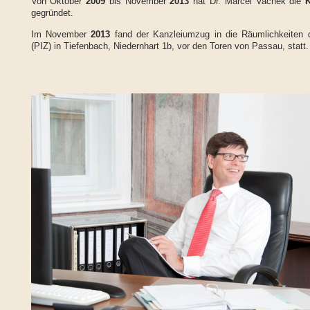
Von Oktober
2009
bis November
2013
hat Dr. Marcel Vachek die
K
gegründet.
Im November
2013
fand der Kanzleiumzug in die Räumlichkeiten
(PIZ) in Tiefenbach, Niedernhart 1b, vor den Toren von Passau, statt.